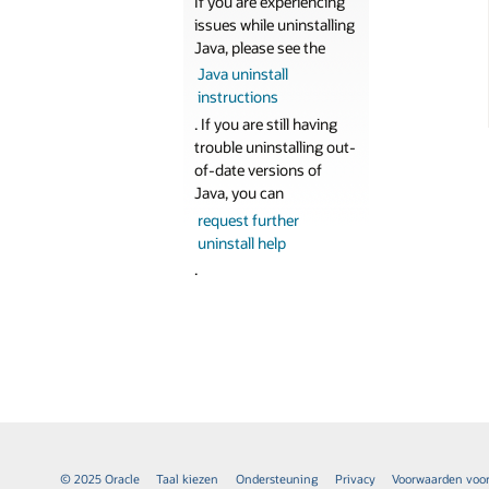
If you are experiencing
issues while uninstalling
Java, please see the
Java uninstall
instructions
. If you are still having
trouble uninstalling out-
of-date versions of
Java, you can
request further
uninstall help
.
© 2025 Oracle
Taal kiezen
Ondersteuning
Privacy
Voorwaarden voor