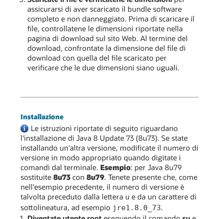
assicurarsi di aver scaricato il bundle software
completo e non danneggiato. Prima di scaricare il
file, controllatene le dimensioni riportate nella
pagina di download sul sito Web. Al termine del
download, confrontate la dimensione del file di
download con quella del file scaricato per
verificare che le due dimensioni siano uguali.
Installazione
Le istruzioni riportate di seguito riguardano
l'installazione di Java 8 Update 73 (8u73). Se state
installando un'altra versione, modificate il numero di
versione in modo appropriato quando digitate i
comandi dal terminale.
Esempio
: per Java 8u79
sostituite
8u73
con
8u79
. Tenete presente che, come
nell'esempio precedente, il numero di versione è
talvolta preceduto dalla lettera
e da un carattere di
u
sottolineatura, ad esempio
.
jre1.8.0_73
Diventate utente root
eseguendo il comando
su
e