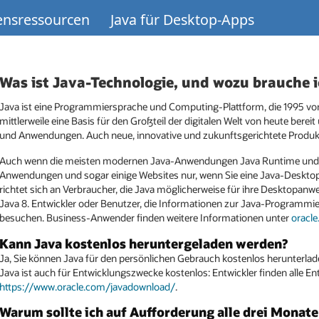
nsressourcen
Java für Desktop-Apps
Was ist Java-Technologie, und wozu brauche i
Java ist eine Programmiersprache und Computing-Plattform, die 1995 von 
mittlerweile eine Basis für den Großteil der digitalen Welt von heute bereit 
und Anwendungen. Auch neue, innovative und zukunftsgerichtete Produkte 
Auch wenn die meisten modernen Java-Anwendungen Java Runtime und A
Anwendungen und sogar einige Websites nur, wenn Sie eine Java-Desktop
richtet sich an Verbraucher, die Java möglicherweise für ihre Desktop
Java 8. Entwickler oder Benutzer, die Informationen zur Java-Programm
besuchen. Business-Anwender finden weitere Informationen unter
oracl
Kann Java kostenlos heruntergeladen werden?
Ja, Sie können Java für den persönlichen Gebrauch kostenlos herunterlad
Java ist auch für Entwicklungszwecke kostenlos: Entwickler finden alle En
https://www.oracle.com/javadownload/
.
Warum sollte ich auf Aufforderung alle drei Monate