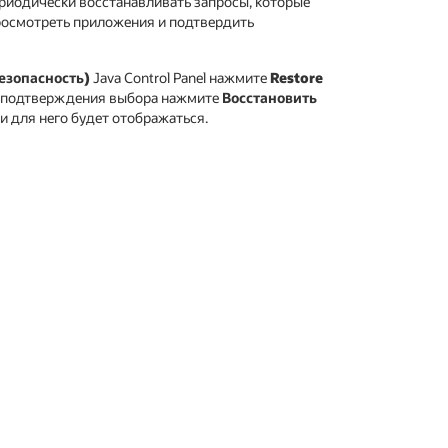
риодически восстанавливать запросы, которые
росмотреть приложения и подтвердить
Безопасность)
Java Control Panel нажмите
Restore
я подтверждения выбора нажмите
Восстановить
 для него будет отображаться.