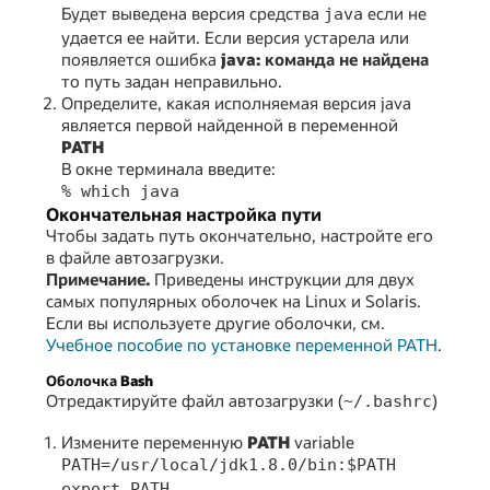
Будет выведена версия средства
если не
java
удается ее найти. Если версия устарела или
появляется ошибка
java: команда не найдена
то путь задан неправильно.
Определите, какая исполняемая версия java
является первой найденной в переменной
PATH
В окне терминала введите:
% which java
Окончательная настройка пути
Чтобы задать путь окончательно, настройте его
в файле автозагрузки.
Примечание.
Приведены инструкции для двух
самых популярных оболочек на Linux и Solaris.
Если вы используете другие оболочки, см.
Учебное пособие по установке переменной PATH
.
Оболочка Bash
Отредактируйте файл автозагрузки (
)
~/.bashrc
Измените переменную
PATH
variable
PATH=/usr/local/jdk1.8.0/bin:$PATH
export PATH