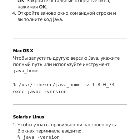
ОК
. Закройте остальные открытые окна,
нажимая
ОК
.
Откройте заново окно командной строки и
выполните код java.
Mac OS X
Чтобы запустить другую версию Java, укажите
полный путь или используйте инструмент
:
java_home
% /usr/libexec/java_home -v 1.8.0_73 --
exec javac -version
Solaris и Linux
Чтобы узнать, правильно ли настроен путь:
В окнах терминала введите:
% java -version