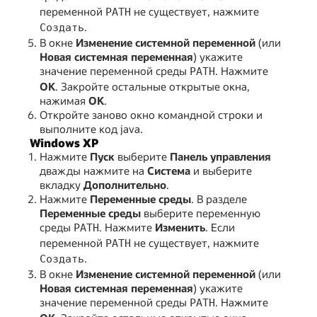
переменной
не существует, нажмите
PATH
.
Создать
В окне
Изменение системной переменной
(или
Новая системная переменная
) укажите
значение переменной среды
. Нажмите
PATH
ОК
. Закройте остальные открытые окна,
нажимая
ОК
.
Откройте заново окно командной строки и
выполните код java.
Windows XP
Нажмите
Пуск
выберите
Панель управления
дважды нажмите на
Система
и выберите
вкладку
Дополнительно
.
Нажмите
Переменные среды
. В разделе
Переменные среды
выберите переменную
среды
. Нажмите
Изменить
. Если
PATH
переменной
не существует, нажмите
PATH
.
Создать
В окне
Изменение системной переменной
(или
Новая системная переменная
) укажите
значение переменной среды
. Нажмите
PATH