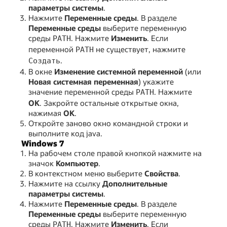
параметры системы
.
Нажмите
Переменные среды
. В разделе
Переменные среды
выберите переменную
среды
. Нажмите
Изменить
. Если
PATH
переменной
не существует, нажмите
PATH
.
Создать
В окне
Изменение системной переменной
(или
Новая системная переменная
) укажите
значение переменной среды
. Нажмите
PATH
ОК
. Закройте остальные открытые окна,
нажимая
ОК
.
Откройте заново окно командной строки и
выполните код java.
Windows 7
На рабочем столе правой кнопкой нажмите на
значок
Компьютер
.
В контекстном меню выберите
Свойства
.
Нажмите на ссылку
Дополнительные
параметры системы
.
Нажмите
Переменные среды
. В разделе
Переменные среды
выберите переменную
среды
. Нажмите
Изменить
. Если
PATH