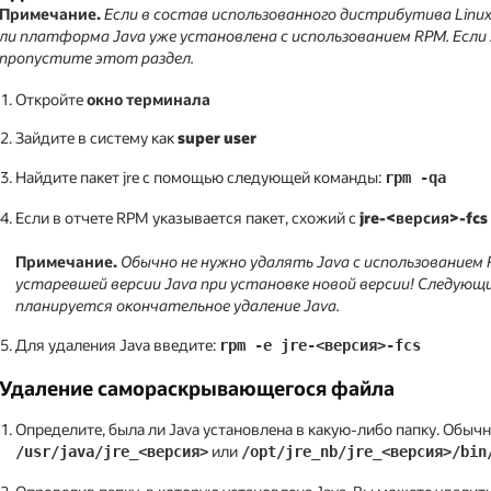
Примечание.
Если в состав использованного дистрибутива Linu
ли платформа Java уже установлена с использованием RPM. Если
пропустите этот раздел.
Откройте
окно терминала
Зайдите в систему как
super user
Найдите пакет jre с помощью следующей команды:
rpm -qa
Если в отчете RPM указывается пакет, схожий с
jre-<версия>-fcs
Примечание.
Обычно не нужно удалять Java с использованием
устаревшей версии Java при установке новой версии! Следующи
планируется окончательное удаление Java.
Для удаления Java введите:
rpm -e jre-<версия>-fcs
Удаление самораскрывающегося файла
Определите, была ли Java установлена в какую-либо папку. Обычн
или
/usr/java/jre_<версия>
/opt/jre_nb/jre_<версия>/bin