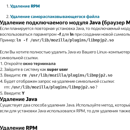
Удаление RPM
Удаление самораспаковывающегося файла
Удаление подключаемого модуля Java (браузер Mo
Если планируется повторная установка Java, то подключаемый моду
воспользоваться параметром
-f
для
ln
при создании новой
символь
Пример:
ln -f /usr/lib/mozilla/plugins/libnpjp2.so
Если Вы хотите полностью удалить Java из Вашего Linux-компьюте
символьной ссылки.
Откройте
окно терминала
Зайдите в систему как
super user
Введите:
rm /usr/lib/mozilla/plugins/libnpjp2.so
Будет отображен запрос на удаление символьной ссылки:
rm:
?
/usr/lib/mozilla/plugins/libnpjp2.so
Введите:
Y
Удаление Java
Существует два способа удаления Java. Используйте метод, который
если для установки Java использовался RPM, то для удаления такж
Удаление RPM