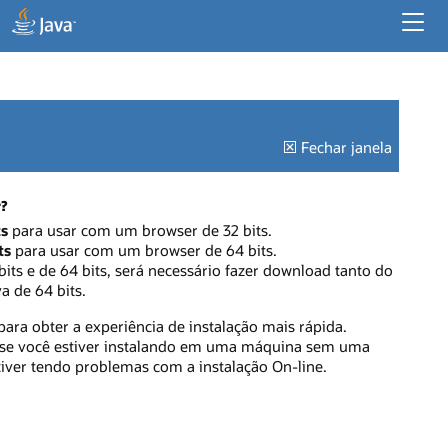
Recursos do Desenvolvedor
Recursos Corporativos
Java para Aplicativos de Desktop
Fechar janela
?
ts
para usar com um browser de 32 bits.
ts
para usar com um browser de 64 bits.
its e de 64 bits, será necessário fazer download tanto do
a de 64 bits.
ara obter a experiência de instalação mais rápida.
se você estiver instalando em uma máquina sem uma
tiver tendo problemas com a instalação On-line.