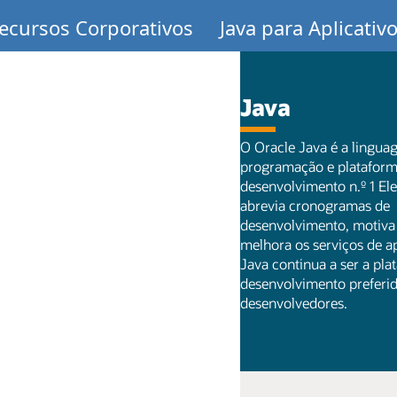
ecursos Corporativos
Java para Aplicativ
Java
O Oracle Java é a lingua
programação e plataform
desenvolvimento n.º 1 Ele
abrevia cronogramas de
desenvolvimento, motiva
melhora os serviços de ap
Java continua a ser a pla
desenvolvimento preferi
desenvolvedores.