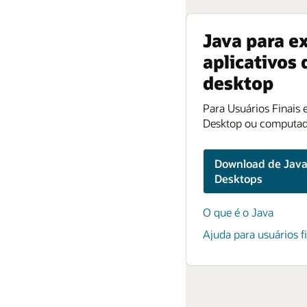
Java para e
aplicativos 
desktop
Para Usuários Finais
Desktop ou computad
Download de Java
Desktops
O que é o Java
Ajuda para usuários f