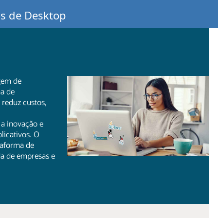
os de Desktop
gem de
a de
 reduz custos,
 a inovação e
licativos. O
taforma de
da de empresas e