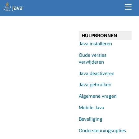
Resources voor ontwikkelaars
Enterprise Resources
HULPBRONNEN
Java voor despktop-apps
Java installeren
Oude versies
verwijderen
Java deactiveren
Java gebruiken
Algemene vragen
Mobile Java
Beveiliging
Ondersteuningsopties